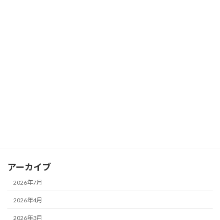
学
2025-12-04
【News】親子留学 "子供をカナダの公立
What's New
小中学校へ !"
2025-12-01
カテゴリー
What's New
アーカイブ
2026年7月
2026年4月
2026年3月